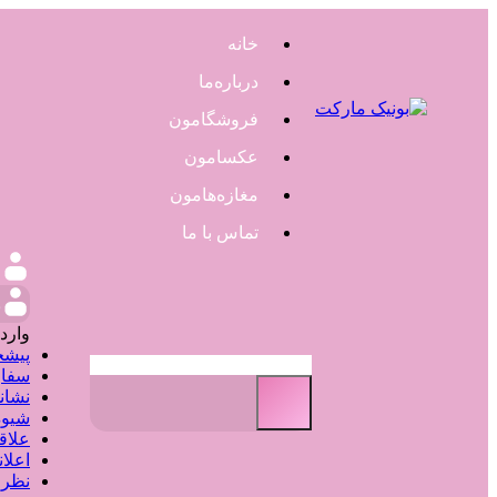
خانه
درباره‌ما
فروشگامون
عکسامون
مغازه‌هامون
تماس با ما
و
وارد
پیشخ
سفار
نشان
شیوه
علاق
اعلا
نظر