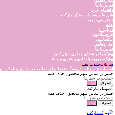
مغازه‌هامون
تماس با ما
راهنمای خرید
شرایط و مقررات بونیک مارکت
دسترسی سریع
خانه
درباره‌ما
فروشگامون
عکسامون
مغازه‌هامون
تماس با ما
بونیک را در فضای مجازی دنبال کنید
بونیک، چون دنیا شادی بیشتری میخواد
نمایش بیشتر
- بستن
استفاده از مطالب فروشگاه فقط برای مقاصد غیرتجاری و با ذکر منبع بلامانع است
فیلتر بر اساس شهر محصول
حذف همه
انصراف
تایید
فیلتر بر اساس شهر محصول
حذف همه
انصراف
تایید