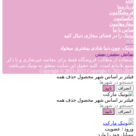
خانه
درباره‌ما
فروشگامون
عکسامون
مغازه‌هامون
تماس با ما
بونیک را در فضای مجازی دنبال کنید
بونیک، چون دنیا شادی بیشتری میخواد
نمایش بیشتر
- بستن
استفاده از مطالب فروشگاه فقط برای مقاصد غیرتجاری و با ذکر
منبع بلامانع است. کلیه حقوق این سایت متعلق به بونیک می‌باشد.
Copyright © 2021-2025
Copyright © 2021-2025
فیلتر بر اساس شهر محصول
حذف همه
انصراف
تایید
فیلتر بر اساس شهر محصول
حذف همه
انصراف
تایید
ورود / عضویت
موبایل خود را وارد