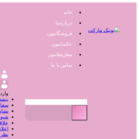
خانه
درباره‌ما
فروشگامون
عکسامون
مغازه‌هامون
تماس با ما
و
وارد
پیشخ
سفار
نشان
شیوه
علاق
اعلا
نظر