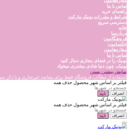
مغازه‌هامون
تماس با ما
راهنمای خرید
شرایط و مقررات بونیک مارکت
دسترسی سریع
خانه
درباره‌ما
فروشگامون
عکسامون
مغازه‌هامون
تماس با ما
بونیک را در فضای مجازی دنبال کنید
بونیک، چون دنیا شادی بیشتری میخواد
نمایش بیشتر
- بستن
استفاده از مطالب فروشگاه فقط برای مقاصد غیرتجاری و با ذکر منبع بلامانع است
فیلتر بر اساس شهر محصول
حذف همه
انصراف
تایید
فیلتر بر اساس شهر محصول
حذف همه
انصراف
تایید