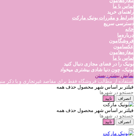
مغازه‌هامون
تماس با ما
راهنمای خرید
شرایط و مقررات بونیک مارکت
دسترسی سریع
خانه
درباره‌ما
فروشگامون
عکسامون
مغازه‌هامون
تماس با ما
بونیک را در فضای مجازی دنبال کنید
بونیک، چون دنیا شادی بیشتری میخواد
نمایش بیشتر
- بستن
استفاده از مطالب فروشگاه فقط برای مقاصد غیرتجاری و با ذکر منبع بلامانع است
فیلتر بر اساس شهر محصول
حذف همه
انصراف
تایید
فیلتر بر اساس شهر محصول
حذف همه
انصراف
تایید