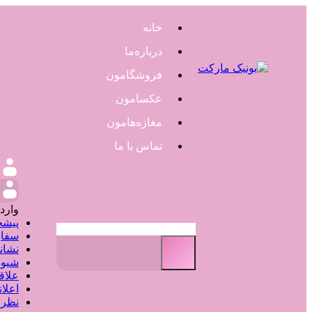
خانه
درباره‌ما
فروشگامون
عکسامون
مغازه‌هامون
تماس با ما
و
وارد
پیشخ
سفار
نشان
شیوه
علاق
اعلا
نظر