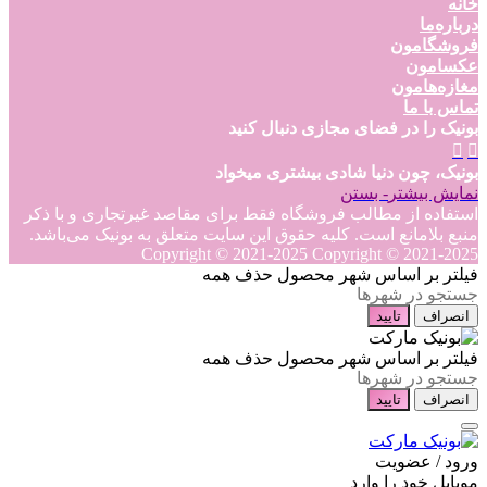
خانه
درباره‌ما
فروشگامون
عکسامون
مغازه‌هامون
تماس با ما
بونیک را در فضای مجازی دنبال کنید
بونیک، چون دنیا شادی بیشتری میخواد
نمایش بیشتر
- بستن
استفاده از مطالب فروشگاه فقط برای مقاصد غیرتجاری و با ذکر
منبع بلامانع است. کلیه حقوق این سایت متعلق به بونیک می‌باشد.
Copyright © 2021-2025
Copyright © 2021-2025
فیلتر بر اساس شهر محصول
حذف همه
انصراف
تایید
فیلتر بر اساس شهر محصول
حذف همه
انصراف
تایید
ورود / عضویت
موبایل خود را وارد