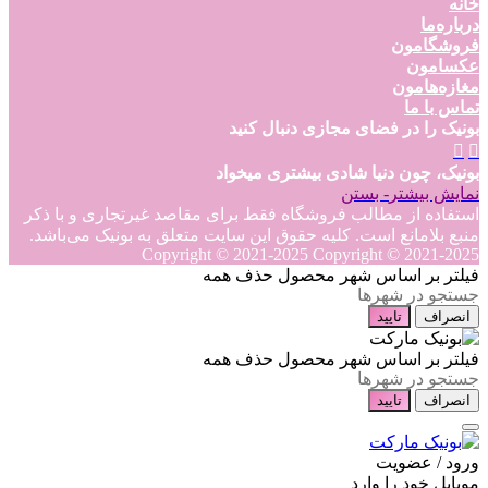
خانه
درباره‌ما
فروشگامون
عکسامون
مغازه‌هامون
تماس با ما
بونیک را در فضای مجازی دنبال کنید
بونیک، چون دنیا شادی بیشتری میخواد
نمایش بیشتر
- بستن
استفاده از مطالب فروشگاه فقط برای مقاصد غیرتجاری و با ذکر
منبع بلامانع است. کلیه حقوق این سایت متعلق به بونیک می‌باشد.
Copyright © 2021-2025
Copyright © 2021-2025
فیلتر بر اساس شهر محصول
حذف همه
انصراف
تایید
فیلتر بر اساس شهر محصول
حذف همه
انصراف
تایید
ورود / عضویت
موبایل خود را وارد