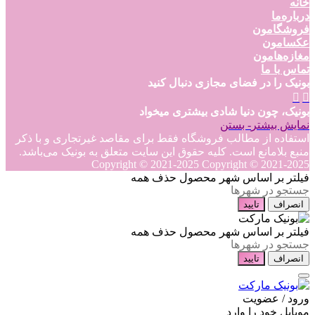
خانه
درباره‌ما
فروشگامون
عکسامون
مغازه‌هامون
تماس با ما
بونیک را در فضای مجازی دنبال کنید
بونیک، چون دنیا شادی بیشتری میخواد
نمایش بیشتر
- بستن
استفاده از مطالب فروشگاه فقط برای مقاصد غیرتجاری و با ذکر
منبع بلامانع است. کلیه حقوق این سایت متعلق به بونیک می‌باشد.
Copyright © 2021-2025
Copyright © 2021-2025
فیلتر بر اساس شهر محصول
حذف همه
انصراف
تایید
فیلتر بر اساس شهر محصول
حذف همه
انصراف
تایید
ورود / عضویت
موبایل خود را وارد