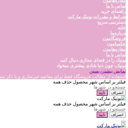
مغازه‌هامون
تماس با ما
راهنمای خرید
شرایط و مقررات بونیک مارکت
دسترسی سریع
خانه
درباره‌ما
فروشگامون
عکسامون
مغازه‌هامون
تماس با ما
بونیک را در فضای مجازی دنبال کنید
بونیک، چون دنیا شادی بیشتری میخواد
نمایش بیشتر
- بستن
استفاده از مطالب فروشگاه فقط برای مقاصد غیرتجاری و با ذکر منبع بلامانع است
فیلتر بر اساس شهر محصول
حذف همه
انصراف
تایید
فیلتر بر اساس شهر محصول
حذف همه
انصراف
تایید