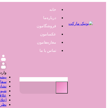
خانه
درباره‌ما
فروشگامون
عکسامون
مغازه‌هامون
تماس با ما
و
وارد
پیشخ
سفار
نشان
شیوه
علاق
اعلا
نظر