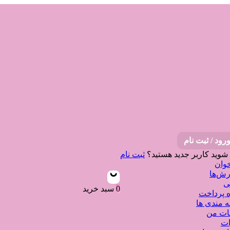
رود / ثبت نام
 شوید
کاربر جدید هستید؟
ثبت نام
وان
ش‌ها
ی
0
سبد خرید
 پرداخت
ه مندی ها
نات من
ات