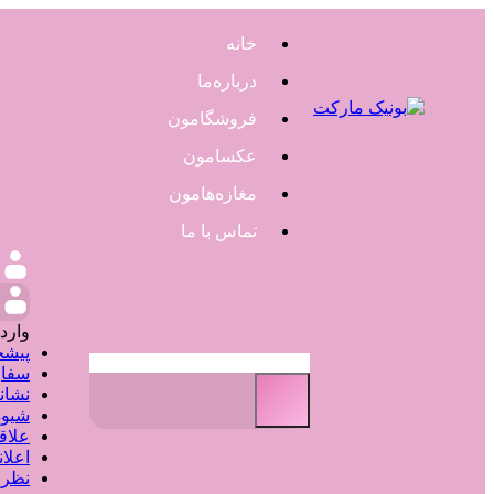
خانه
درباره‌ما
فروشگامون
عکسامون
مغازه‌هامون
تماس با ما
و
وارد
پیشخ
سفار
نشان
شیوه
علاق
اعلا
نظر