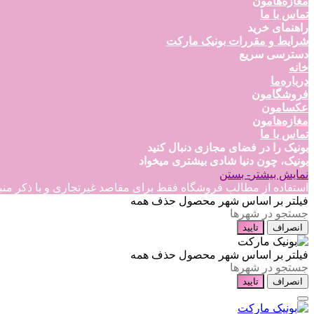
مغازه‌هامون
تماس با ما
راهنمای خرید
شرایط و مقررات بونیک مارکت
دسترسی سریع
خانه
درباره‌ما
فروشگامون
عکسامون
مغازه‌هامون
تماس با ما
بونیک را در فضای مجازی دنبال کنید
بونیک، چون دنیا شادی بیشتری میخواد
نمایش بیشتر
- بستن
استفاده از مطالب فروشگاه فقط برای مقاصد غیرتجاری و با ذکر منبع بلامانع است
فیلتر بر اساس شهر محصول
حذف همه
انصراف
تایید
فیلتر بر اساس شهر محصول
حذف همه
انصراف
تایید