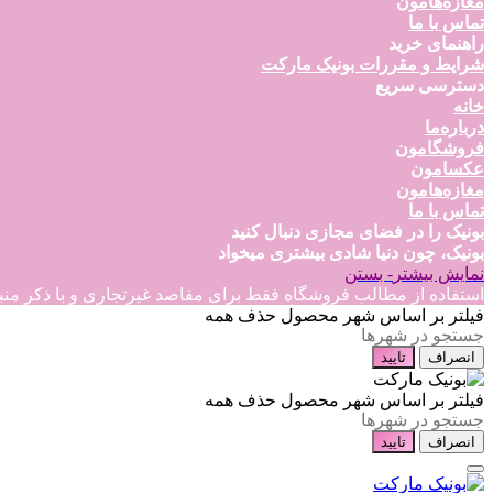
مغازه‌هامون
تماس با ما
راهنمای خرید
شرایط و مقررات بونیک مارکت
دسترسی سریع
خانه
درباره‌ما
فروشگامون
عکسامون
مغازه‌هامون
تماس با ما
بونیک را در فضای مجازی دنبال کنید
بونیک، چون دنیا شادی بیشتری میخواد
نمایش بیشتر
- بستن
استفاده از مطالب فروشگاه فقط برای مقاصد غیرتجاری و با ذکر منبع بلامانع است
فیلتر بر اساس شهر محصول
حذف همه
انصراف
تایید
فیلتر بر اساس شهر محصول
حذف همه
انصراف
تایید