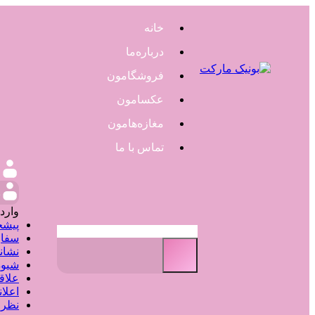
خانه
درباره‌ما
فروشگامون
عکسامون
مغازه‌هامون
تماس با ما
و
وارد
پیشخ
سفار
نشان
شیوه
علاق
اعلا
نظر