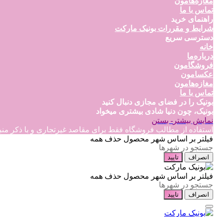
مغازه‌هامون
تماس با ما
راهنمای خرید
شرایط و مقررات بونیک مارکت
دسترسی سریع
خانه
درباره‌ما
فروشگامون
عکسامون
مغازه‌هامون
تماس با ما
بونیک را در فضای مجازی دنبال کنید
بونیک، چون دنیا شادی بیشتری میخواد
نمایش بیشتر
- بستن
استفاده از مطالب فروشگاه فقط برای مقاصد غیرتجاری و با ذکر منبع بلامانع است
فیلتر بر اساس شهر محصول
حذف همه
انصراف
تایید
فیلتر بر اساس شهر محصول
حذف همه
انصراف
تایید