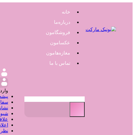
خانه
درباره‌ما
فروشگامون
عکسامون
مغازه‌هامون
تماس با ما
و
وارد
پیشخ
سفار
نشان
شیوه
علاق
اعلا
نظر