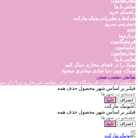
مغازه‌هامون
تماس با ما
راهنمای خرید
شرایط و مقررات بونیک مارکت
دسترسی سریع
خانه
درباره‌ما
فروشگامون
عکسامون
مغازه‌هامون
تماس با ما
بونیک را در فضای مجازی دنبال کنید
بونیک، چون دنیا شادی بیشتری میخواد
نمایش بیشتر
- بستن
استفاده از مطالب فروشگاه فقط برای مقاصد غیرتجاری و با ذکر منبع بلامانع است
فیلتر بر اساس شهر محصول
حذف همه
انصراف
تایید
فیلتر بر اساس شهر محصول
حذف همه
انصراف
تایید