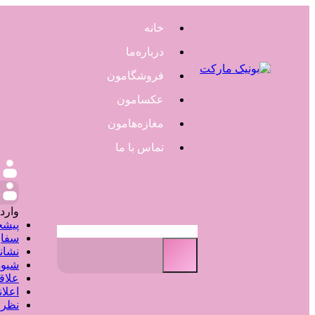
خانه
درباره‌ما
فروشگامون
عکسامون
مغازه‌هامون
تماس با ما
و
وارد
پیشخ
سفار
نشان
شیوه
علاق
اعلا
نظر