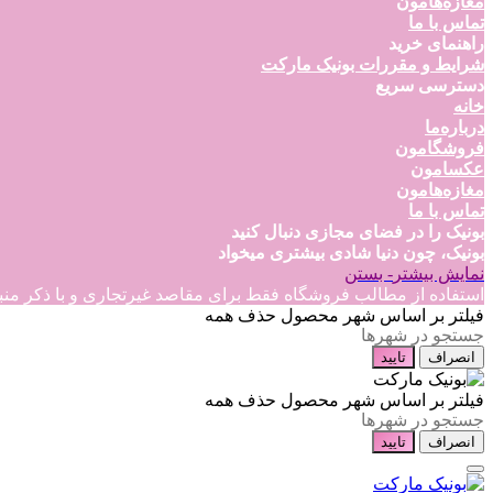
مغازه‌هامون
تماس با ما
راهنمای خرید
شرایط و مقررات بونیک مارکت
دسترسی سریع
خانه
درباره‌ما
فروشگامون
عکسامون
مغازه‌هامون
تماس با ما
بونیک را در فضای مجازی دنبال کنید
بونیک، چون دنیا شادی بیشتری میخواد
نمایش بیشتر
- بستن
استفاده از مطالب فروشگاه فقط برای مقاصد غیرتجاری و با ذکر منبع بلامانع است
فیلتر بر اساس شهر محصول
حذف همه
انصراف
تایید
فیلتر بر اساس شهر محصول
حذف همه
انصراف
تایید