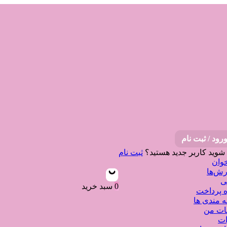
رود / ثبت نام
 شوید
کاربر جدید هستید؟
ثبت نام
وان
ش‌ها
ی
0
سبد خرید
 پرداخت
ه مندی ها
نات من
ات