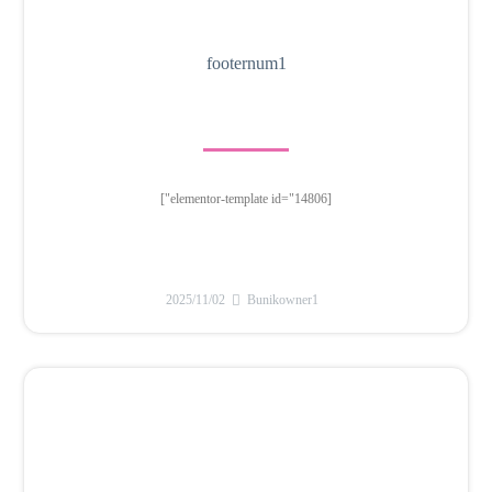
footernum1
[elementor-template id="14806"]
2025/11/02
Bunikowner1