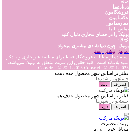
خانه
درباره‌ما
فروشگامون
عکسامون
مغازه‌هامون
تماس با ما
بونیک را در فضای مجازی دنبال کنید
بونیک، چون دنیا شادی بیشتری میخواد
نمایش بیشتر
- بستن
استفاده از مطالب فروشگاه فقط برای مقاصد غیرتجاری و با ذکر
منبع بلامانع است. کلیه حقوق این سایت متعلق به بونیک می‌باشد.
Copyright © 2021-2025
Copyright © 2021-2025
فیلتر بر اساس شهر محصول
حذف همه
انصراف
تایید
فیلتر بر اساس شهر محصول
حذف همه
انصراف
تایید
ورود / عضویت
موبایل خود را وارد